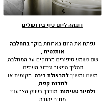
עד % הנחה
דוגמה ליום כיף בירושלים
ר
חברי
מו
עדון
קו
פונו
פ
ק ל
ש
נפתח את היום בארוחת בוקר
במחלבה
אותנטית ,
שם נשמע סיפורים מרתקים על המחלבה,
תהליך הייצור וגידול העיזים
משם נמשיך
למבשלת בירה
מקומית או
לסדנת קפה,
ולסיור טעימות
מודרך בשוק הצבעוני
מחנה יהודה